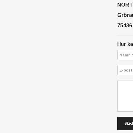
NORT
Gröna
7543
Hur ka
Skic