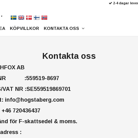
2-4 dagar leve
EA
KÖPVILLKOR
KONTAKTA OSS
Kontakta oss
HFOX AB
NR :559519-8697
VAT NR :SE559519869701
t:
info@hogstaberg.com
: +46 720436437
nd för F-skattsedel & moms.
adress :