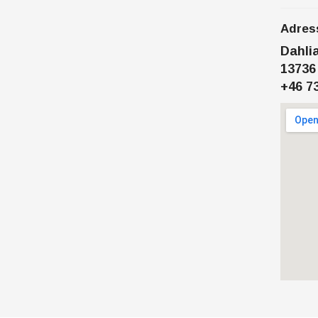
Adres
Dahli
1373
+46 7