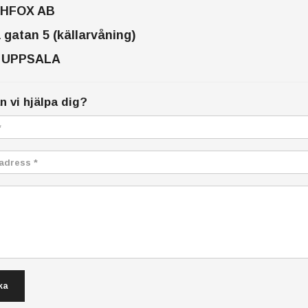
HFOX AB
 gatan 5
(källarvåning)
6 UPPSALA
n vi hjälpa dig?
ka