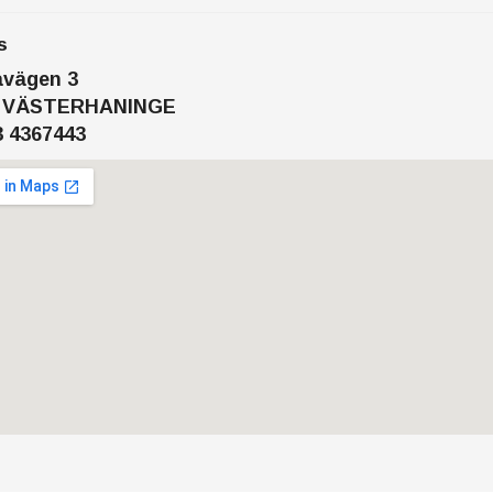
s
avägen 3
6 VÄSTERHANINGE
3 4367443