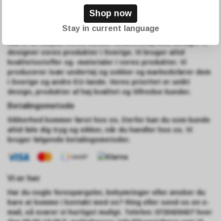
Shop now
Om os
Stay in current language
Högstaberg er et svensk tøjmærke grundlagt i 2009. Vores
mål er at tilbyde vores kunder kvalitetstøj med design. Vi
designer vores produkter i Sverige. Vi bruger altid
kvalitetsstoffer og -materialer i vores produkter. Vi
producerer især undertøj og sokker og markedsfører dem
i Sverige og andre EU-lande. Vores prioritet er unikt
design, produkter af høj kvalitet og tilfredse kunder.
Betalingsmetode
Sikkerhed kommer først hos os. Derfor kan du som kunde
altid føle dig tryg og sikker, når du handler hos os. Vi
bruger følgende betalingsmetoder.
Vi er her
Har du nogle forespørgsler, bekymringer eller ønsker du
bare at komme i kontakt med os? Ring eller send os en e-
mail, så svarer vi hurtigst muligt. Telefon: 0720436437 hver