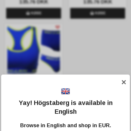
135.76 DKK
135.76 DKK
KØBE
KØBE
×
Undertøjssæt
Bustier+Trusser+G-streng Blå
farve
67.54 DKK
169.87 DKK
Yay! Högstaberg is available in
KØBE
English
Browse in
English
and shop in
EUR
.