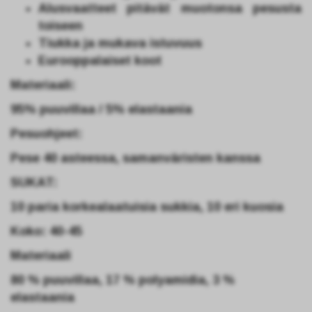
Alusvaatteet pitävät muotonsa pesusta
toiseen
Tiukka ja mukava istuvuus
Eurooppalaiset koot
Materiaali:
95% puuvillaa / 5% elastaania
Pesuohjeet:
Pese 40 asteessa, samanväristen kanssa
SUKAT:
10 paria korkealaatuisia sukkia, 10 eri kuosia
Koko: 40-45
Materiaali
80 % puuvillaa, 17 % polyamidia, 3 %
elastaania