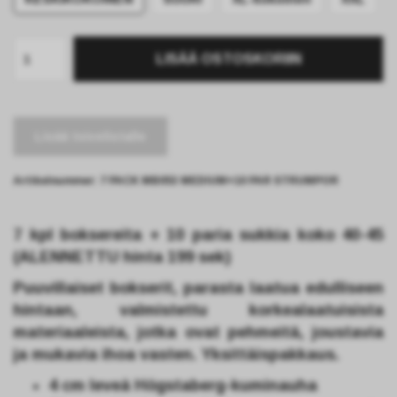
LISÄÄ OSTOSKORIIN
Lisää toivelistalle
Artikelnummer:
7 PACK MB053 MEDIUM+10 PAR STRUMPOR
7 kpl boksereita + 10 paria sukkia koko 40-45
(ALENNETTU hinta 199 sek)
Puuvillaiset bokserit, parasta laatua edulliseen
hintaan, valmistettu korkealaatuisista
materiaaleista, jotka ovat pehmeitä, joustavia
ja mukavia ihoa vasten. Yksittäispakkaus.
4 cm leveä Högstaberg-kuminauha