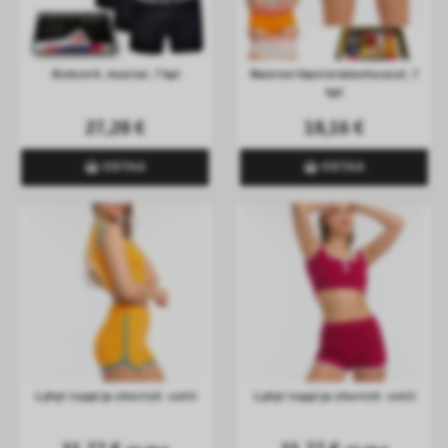
Bokserit, mustat, 7 kpl
Naisten hipsterialushousut, 7
kpl
27,28 €
18,16 €
OSTAA
OSTAA
Lyhyt toppi ja shortsit -setti
Lyhyt toppi ja shortsit -setti