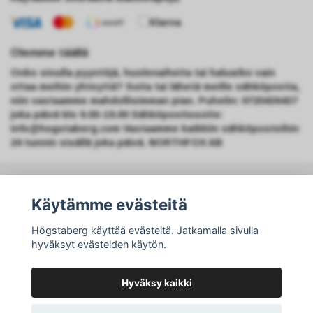
Olemme täällä
Onko sinulla pyyntöjä, huolenaiheita tai haluatko vain
ottaa meihin yhteyttä? Soita tai lähetä meille sähköpostia,
niin vastaamme mahdollisimman pian. Puhelin: 0720436437
joka päivä klo 9.00-19.00 Sähköpostiosoite:
info@hogstaberg.com
Vastaamme kaikkiin sähköposteihin
24 tunnin sisällä joka päivä. NORTHFOX AB
Tilaa uutiskirjeemme
Käytämme evästeitä
Tilaa
Högstaberg käyttää evästeitä. Jatkamalla sivulla
hyväksyt evästeiden käytön.
Hyväksy kaikki
© Copyright Högstaberg