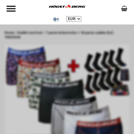
Home
Kaikki tuotteet
7 paria boksereita + 10 paria sukkia ALE-
TARJOUS