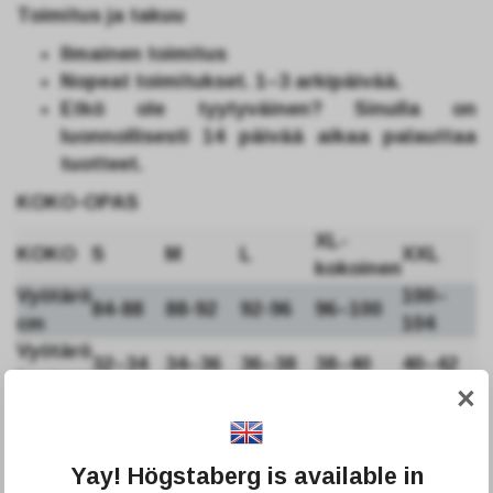
Toimitus ja takuu
Ilmainen toimitus
Nopeat toimitukset. 1–3 arkipäivää.
Etkö ole tyytyväinen? Sinulla on
luonnollisesti 14 päivää aikaa palauttaa
tuotteet.
KOKO-OPAS
XL-
KOKO
S
M
L
XXL
kokoinen
Vyötärö
100–
84-88
88-92
92-96
96–100
cm
104
Vyötärö
32–34
34–36
36–38
38–40
40–42
tuumaa
×
Yay! Högstaberg is available in