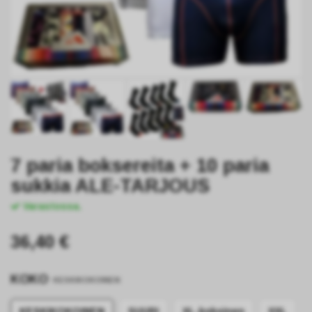
7 paria boksereita + 10 paria
sukkia ALE-TARJOUS
Varastossa.
36,40 €
KOKO
KESKIKOKOINEN
KESKIKOKOINEN
SUURI
XL-kokoinen
XXL