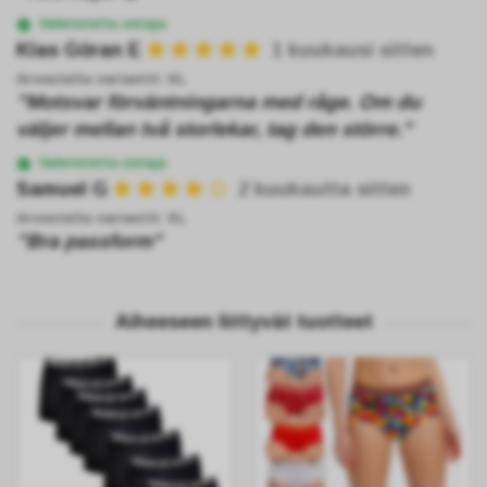
Vahvistettu ostaja
Klas Göran E
1 kuukausi sitten
Arvosteltu variantti:
XL
"Motsvar förväntningarna med råge. Om du
väljer mellan två storlekar, tag den större."
Vahvistettu ostaja
Samuel G
2 kuukautta sitten
Arvosteltu variantti:
XL
"Bra passform"
Aiheeseen liittyvät tuotteet