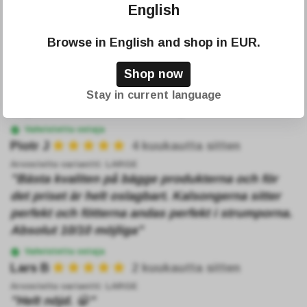
(5)
English
Kirjoita arvostelu
Arvostelut
Browse in
English
and shop in
EUR
.
Vahvistettu ostaja
Shop now
Roger H
4 kuukautta sitten
Stay in current language
Arvosteltu variantti:
LARGE
"Mycket bra kvalitet och Billigt"
Vahvistettu ostaja
Piotr J
4 kuukautta sitten
Arvosteltu variantti:
LARGE
"Bästa kvaliten på bägge produkterna och för
det priset är helt oslagbart. Kalsongerna sitter
perfekt och fötterna andas perfekt i strumporna.
Absolut 10/10 möjliga"
Vahvistettu ostaja
Lars B
2 kuukautta sitten
Arvosteltu variantti:
LARGE
"Helt nöjd. 😀"