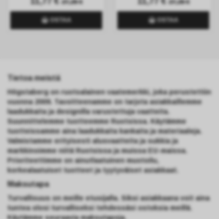
11,77 €
11,77 €
27,28 €
27,28 €
OSTAA
OSTAA
Tietoa meistä
Högstaberg on ruotsalainen vaatemerkki, joka perustettiin
vuonna 2009. Tavoitteenamme on tarjota asiakkaillemme
laadukkaita ja designilla varustettuja vaatteita.
Suunnittelemme tuotteemme Ruotsissa. Käytämme
tuotteissamme aina laadukkaita kankaita ja materiaaleja.
Valmistamme erityisesti alusvaatteita ja sukkia ja
markkinoimme niitä Ruotsissa ja muissa EU-maissa.
Prioriteettimme on ainutlaatuinen muotoilu,
korkealaatuiset tuotteet ja tyytyväiset asiakkaat.
Maksutapa
Turvallisuus on meille etusijalla. Siksi asiakkaana voit aina
tuntea olosi turvalliseksi tehdessäsi ostoksia meillä.
Käytämme seuraavia maksutapoja.