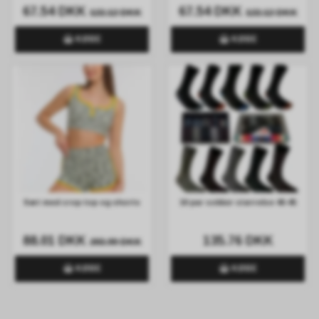
67.54 DKK
67.54 DKK
122.12 DKK
122.12 DKK
KØBE
KØBE
Sæt med crop top og shorts
10 par sokker størrelse 40-45
88.01 DKK
135.76 DKK
203.99 DKK
KØBE
KØBE