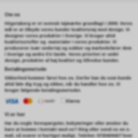
Om os
Högstaberg er et svensk tøjmærke grundlagt i 2009. Vores
mål er at tilbyde vores kunder kvalitetstøj med design. Vi
designer vores produkter i Sverige. Vi bruger altid
kvalitetsstoffer og -materialer i vores produkter. Vi
producerer især undertøj og sokker og markedsfører dem
i Sverige og andre EU-lande. Vores prioritet er unikt
design, produkter af høj kvalitet og tilfredse kunder.
Betalingsmetode
Sikkerhed kommer først hos os. Derfor kan du som kunde
altid føle dig tryg og sikker, når du handler hos os. Vi
bruger følgende betalingsmetoder.
Vi er her
Har du nogle forespørgsler, bekymringer eller ønsker du
bare at komme i kontakt med os? Ring eller send os en e-
mail, så svarer vi hurtigst muligt. Telefon: 0720436437 hver