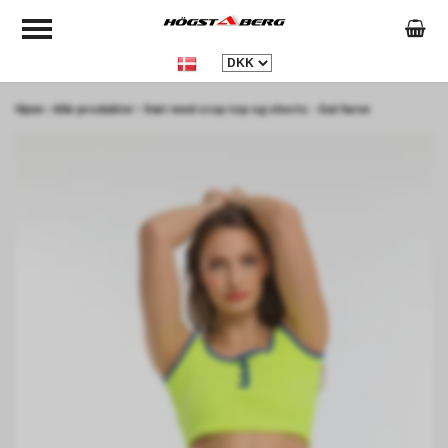
Hjem
Alle produkter
Sæt med crop top og shorts - Gul farve