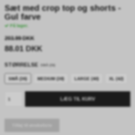
Sæt med crop top og shorts -
Gul farve
På lager.
203.99 DKK
88.01 DKK
STØRRELSE
SMÅ (36)
SMÅ (36)
MEDIUM (38)
LARGE (40)
XL (42)
LÆG TIL KURV
Tilføj til ønskeliste