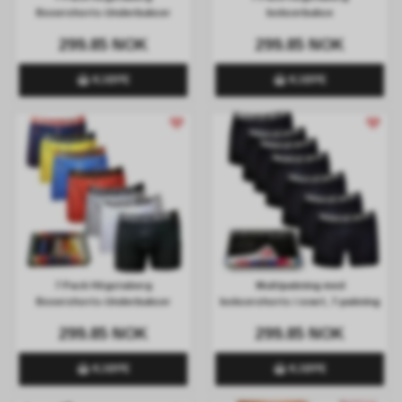
Boxershorts-Underbukser
bokserbukse
299.85 NOK
299.85 NOK
KJØPE
KJØPE
7 Pack Högstaberg
Multipakning med
Boxershorts-Underbukser
boksershorts i svart, 7-pakning
299.85 NOK
299.85 NOK
KJØPE
KJØPE