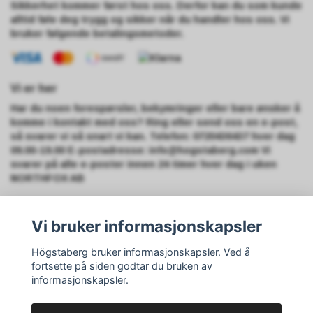
Sikkerhet kommer først hos oss. Derfor kan du som kunde
alltid føle deg trygg og sikker når du handler hos oss. Vi
bruker følgende betalingsmetoder.
Vi er her
Har du noen forespørsler, bekymringer eller bare ønsker å
komme i kontakt med oss? Ring eller send oss en e-post,
så svarer vi så snart vi kan. Telefon: 0720436437 hver dag
09.00-19.00 E-postadresse:
info@hogstaberg.com
Vi
svarer på alle e-poster innen 24 timer hver dag i uken
NORTHFOX AB
Vi bruker informasjonskapsler
Registrer deg for nyhetsbrevet vårt
Abonner
Högstaberg bruker informasjonskapsler. Ved å
fortsette på siden godtar du bruken av
informasjonskapsler.