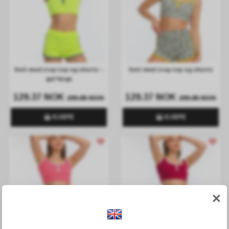
Sett med crop top og shorts –
Sett med crop top og shorts
gul farge
129.37 NOK
129.37 NOK
299.85 NOK
299.85 NOK
KJØPE
KJØPE
×