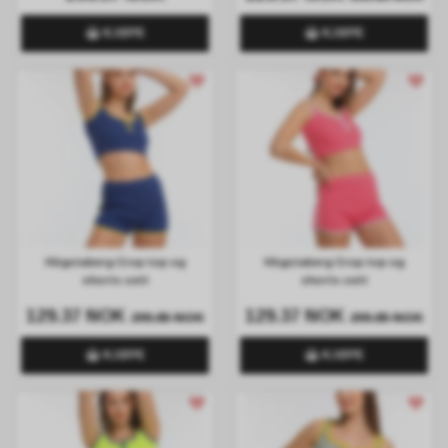
KJØPE
KJØPE
Högstaberg Crop top og
Högstaberg Crop top og
shorts-sett
shorts-sett
129.37 NOK
129.37 NOK
299.85 NOK
299.85 NOK
KJØPE
KJØPE