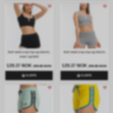
Sett med crop top og shorts,
Sett med crop top og shorts
svart og hvitt
129.37 NOK
129.37 NOK
299.85 NOK
299.85 NOK
KJØPE
KJØPE