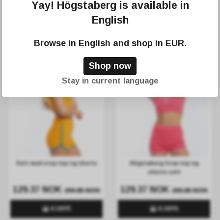
Yay! Högstaberg is available in
Sett med crop top og shorts
Sett med crop top og shorts
English
129.37 NOK
129.37 NOK
299.85 NOK
299.85 NOK
Browse in
English
and shop in
EUR
.
KJØPE
KJØPE
Shop now
Stay in current language
Sett med crop top og shorts
Högstaberg Crop top og
shorts-sett
129.37 NOK
129.37 NOK
299.85 NOK
299.85 NOK
KJØPE
KJØPE