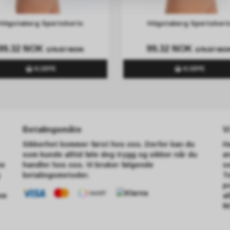
Högstaberg Sportshorts
Högstaberg Sportshort
99.32 NOK
99.32 NOK
179.57 NOK
179.57 NO
KJØPE
KJØPE
Betalingsmåte
V
Sikkerhet kommer først hos oss. Derfor kan du
H
som kunde alltid føle deg trygg og sikker når du
ø
ne
handler hos oss. Vi bruker følgende
s
betalingsmetoder.
T
p
em
a
N