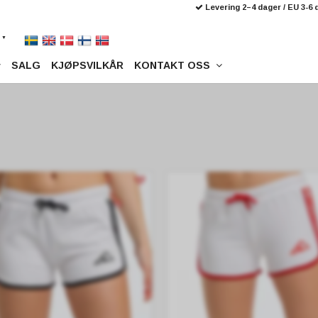
Levering 2–4 dager / EU 3-6
SALG
KJØPSVILKÅR
KONTAKT OSS