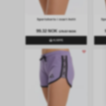
Sportshorts i svart-hvitt
Spo
99.32 NOK
179.57 NOK
KJØPE