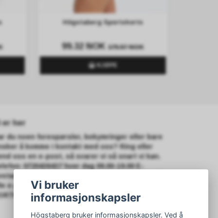
s
Högstaberg Sportshorts
99.32 NOK
K
179.57 NOK
KJØPE
i er her
ar du noen forespørsler, bekymringer eller bare
nsker å komme i kontakt med oss? Ring eller
end oss en e-post, så svarer vi så snart vi kan.
elefon: 0720436437 hver dag 09.00-19.00 E-
ostadresse:
info@hogstaberg.com
Vi svarer på
Vi bruker
lle e-poster innen 24 timer hver dag i uken
informasjonskapsler
ORTHFOX AB
Högstaberg bruker informasjonskapsler. Ved å