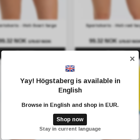
rtshorts - Hvit-Svart farge
Sportshorts - Hvit-rød fa
99.32 NOK
99.32 NOK
179.57 NOK
179.57 NO
KJØPE
KJØPE
×
Yay! Högstaberg is available in
English
Browse in
English
and shop in
EUR
.
Shop now
Stay in current language