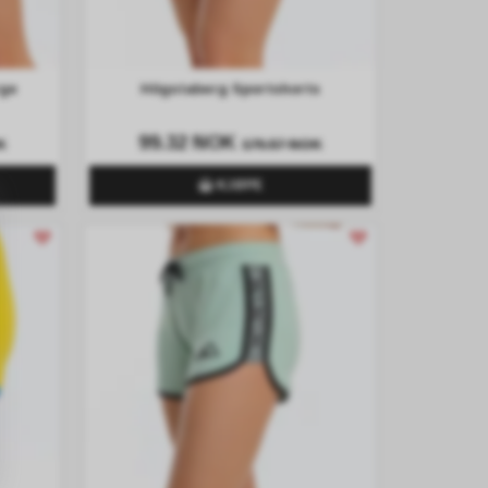
rge
Högstaberg Sportshorts
99.32 NOK
K
179.57 NOK
KJØPE