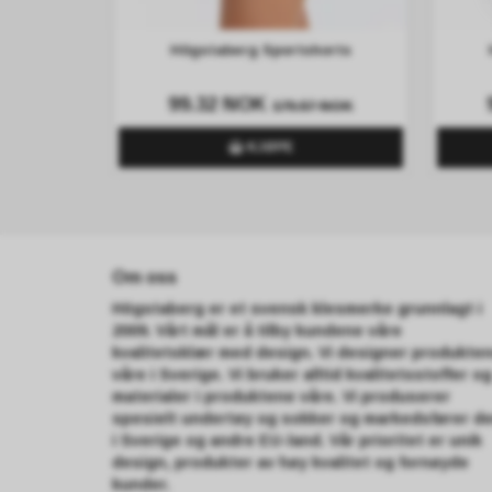
Högstaberg Sportshorts
99.32 NOK
179.57 NOK
KJØPE
Om oss
Högstaberg er et svensk klesmerke grunnlagt i
2009. Vårt mål er å tilby kundene våre
kvalitetsklær med design. Vi designer produkte
våre i Sverige. Vi bruker alltid kvalitetsstoffer og
materialer i produktene våre. Vi produserer
spesielt undertøy og sokker og markedsfører d
i Sverige og andre EU-land. Vår prioritet er unik
design, produkter av høy kvalitet og fornøyde
kunder.