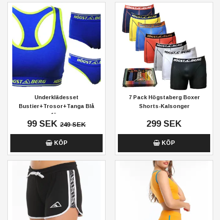
Underklädesset
7 Pack Högstaberg Boxer
Bustier+Trosor+Tanga Blå
Shorts-Kalsonger
färg
99 SEK
299 SEK
249 SEK
KÖP
KÖP