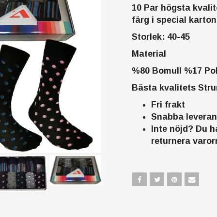
10 Par högsta kvalit
färg i special karto
Storlek: 40-45
Material
%80 Bomull %17 Po
Bästa kvalitets Str
Fri frakt
Snabba leverans
Inte nöjd? Du h
returnera varor