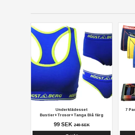
Underklädesset
7 Pa
Bustier+Trosor+Tanga Blå färg
99 SEK
249 SEK