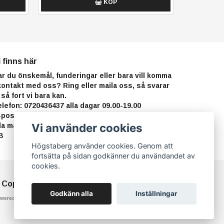
KÖP
i finns här
ar du önskemål, funderingar eller bara vill komma
 kontakt med oss? Ring eller maila oss, så svarar
 så fort vi bara kan.
elefon: 0720436437 alla dagar 09.00-19.00
-postadress:
info@hogstaberg.com
Vi besvarar
Vi använder cookies
lla mail inom 24 h alla dagar i veckan NORTHFOX
B
Högstaberg använder cookies. Genom att
fortsätta på sidan godkänner du användandet av
cookies.
 Copyright Högstaberg
Godkänn alla
Inställningar
wered by Quickbutik