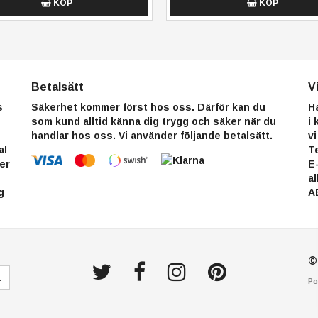
KÖP
KÖP
Betalsätt
V
s
Säkerhet kommer först hos oss. Därför kan du
H
som kund alltid känna dig trygg och säker när du
i
handlar hos oss. Vi använder följande betalsätt.
vi
al
T
er
E
a
g
A
©
a
Po