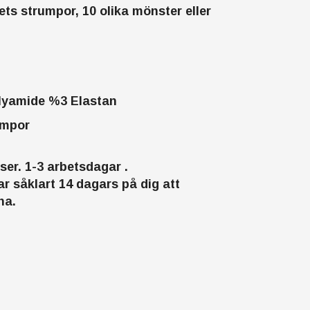
ets strumpor, 10 olika mönster eller
n
lyamide %3 Elastan
umpor
er. 1-3 arbetsdagar .
ar såklart 14 dagars på dig att
na.